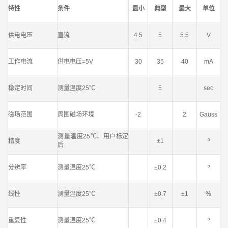
特性
条件
最小
典型
最大
单位
供电电压
直流
4.5
5
5.5
V
工作电流
供电电压=5V
30
35
40
mA
稳定时间
测量温度25℃
5
sec
磁场范围
周围磁场环境
-2
2
Gauss
测量温度25℃、用户标定
精度
±1
º
后
分辨率
测量温度25℃
±0.2
º
线性
测量温度25℃
±0.7
±1
%
重复性
测量温度25℃
±0.4
º