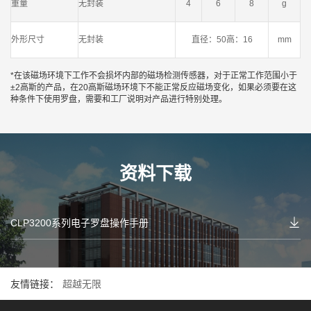
重量
无封装
4
6
8
g
外形尺寸
无封装
直径：50高：16
mm
*在该磁场环境下工作不会损坏内部的磁场检测传感器，对于正常工作范围小于
±2高斯的产品，在20高斯磁场环境下不能正常反应磁场变化，如果必须要在这
种条件下使用罗盘，需要和工厂说明对产品进行特别处理。
资料下载
CLP3200系列电子罗盘操作手册
友情链接：
超越无限