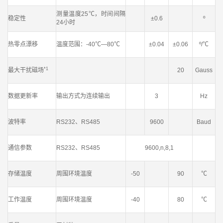
测量温度25℃，时间间隔
稳定性
±0.6
º
24小时
热零点漂移
温度范围：-40℃—80℃
±0.04
±0.06
º/℃
*1
最大干扰磁场
20
Gauss
数据更新率
输出方式为连续输出
3
Hz
波特率
RS232、RS485
9600
Baud
通信参数
RS232、RS485
9600,n,8,1
存储温度
周围环境温度
-50
90
℃
工作温度
周围环境温度
-40
80
℃